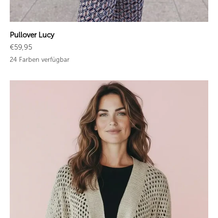
Pullover Lucy
Angebot
€59,95
24 Farben verfügbar