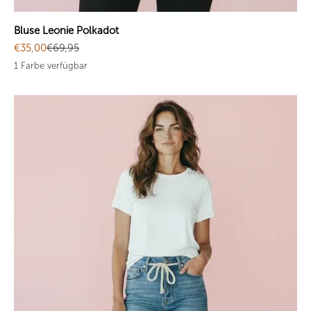
Bluse Leonie Polkadot
Angebot
Regulärer Preis
€35,00
€69,95
1 Farbe verfügbar