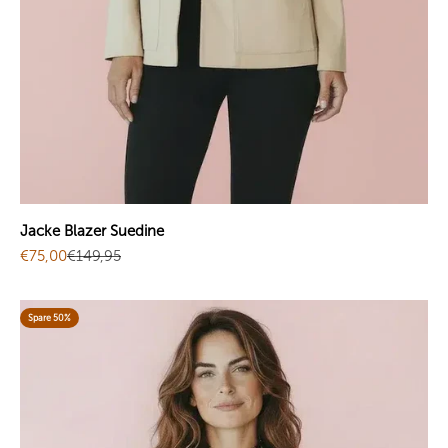
Jacke Blazer Suedine
Angebot
Regulärer Preis
€75,00
€149,95
Spare 50%