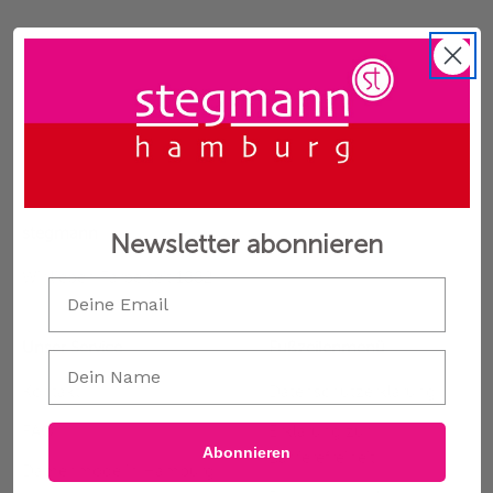
Kleid Modell Fay
stegmann
Newsletter abonnieren
Wir lieben Farbe seit 1882
Email
Unser Service
Fußzeilenmenü
Vorname
Kontakt
Datenschutzerklärung
FAQ
Erklärung zur
Abonnieren
Barrierefreiheit
Damenmode in Hamburg