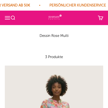
VERSAND AB 50€
PERSÖNLICHER KUNDENSERVICE
Herm. Stegmann GmbH
Navigationsmenü öffnen
Suche öffnen
Waren
3 Produkte