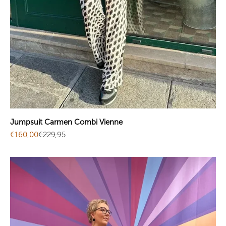
Jumpsuit Carmen Combi Vienne
Angebot
Regulärer Preis
€160,00
€229,95