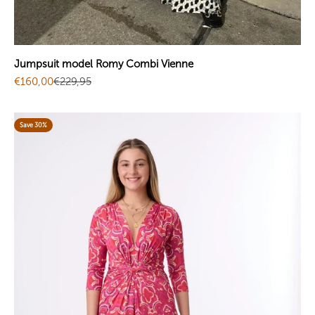
Jumpsuit model Romy Combi Vienne
Sale price
Regular price
€160,00
€229,95
Save 30%