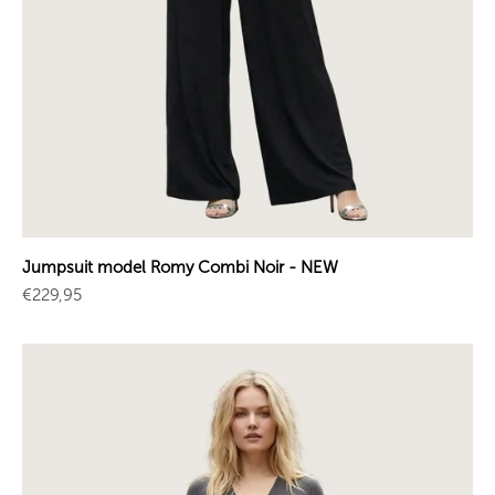
Jumpsuit model Romy Combi Noir - NEW
Sale price
€229,95