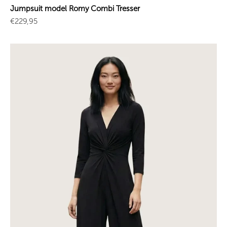
Jumpsuit model Romy Combi Tresser
Sale price
€229,95