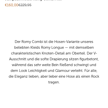
Sale price
Regular price
€160,00
€229,95
Der Romy Combi ist die Hosen-Variante unseres
beliebten Kleids
Romy Longue
— mit demselben
charakteristischen Knoten-Detail am Oberteil. Der V-
Ausschnitt und die softe Drapierung sitzen figurbetont,
während das sehr weite Bein fließend schwingt und
dem Look Leichtigkeit und Glamour verleiht. Für alle,
die Eleganz lieben, aber lieber eine Hose als einen Rock
tragen.