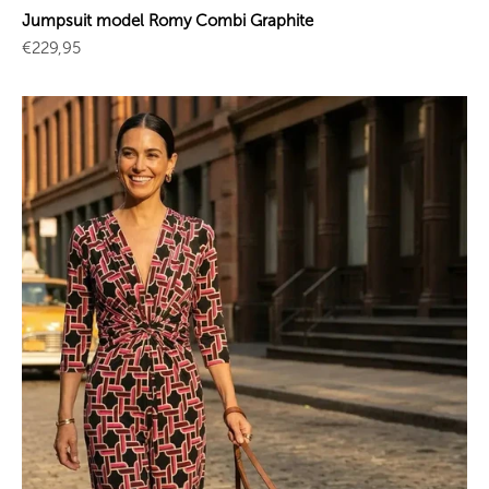
Jumpsuit model Romy Combi Graphite
Sale price
€229,95