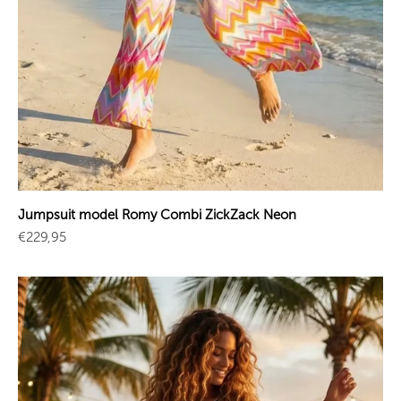
Jumpsuit model Romy Combi ZickZack Neon
Sale price
€229,95