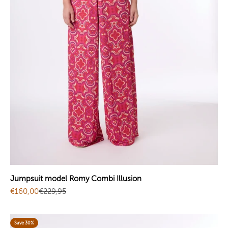
Jumpsuit model Romy Combi Illusion
Sale price
Regular price
€160,00
€229,95
Save 30%