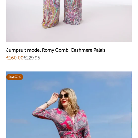
Jumpsuit model Romy Combi Cashmere Palais
Sale price
Regular price
€160,00
€229,95
Save 30%