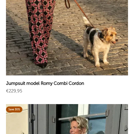
Jumpsuit model Romy Combi Cordon
Sale price
€229,95
Save 30%