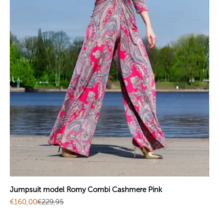
Jumpsuit model Romy Combi Cashmere Pink
Sale price
Regular price
€160,00
€229,95